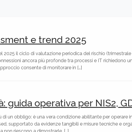
ssment e trend 2025
l 2025 il ciclo di valutazione periodica del rischio (trimestral
connessioni ancora più profonde tra processi e IT richiedono u
proccio consente di monitorare in […]
à: guida operativa per NIS2, 
ù di un obbligo: è una vera condizione abilitante per operar
sed, supportato da evidenze tangibili e misure tecniche e or
 non riescono a dimostrarle, […]